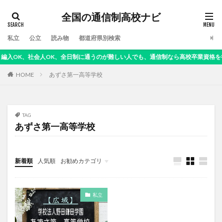
全国の通信制高校ナビ
私立
公立
読み物
都道府県別検索
OK、社会人OK、全日制に通うのが難しい人でも、通信制なら高校卒業資格を得ら
HOME
あずさ第一高等学校
TAG
あずさ第一高等学校
新着順
人気順
お勧めカテゴリ
読み物
私立