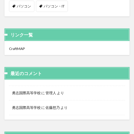
パソコン
パソコン・IT
リンク一覧
CraftMAP
最近のコメント
勇志国際高等学校
に
管理人
より
勇志国際高等学校
に
佐藤想乃
より