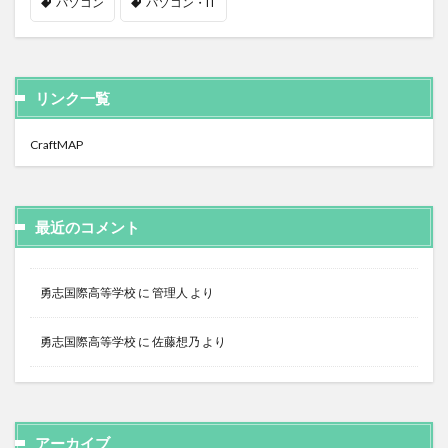
パソコン
パソコン・IT
リンク一覧
CraftMAP
最近のコメント
勇志国際高等学校
に
管理人
より
勇志国際高等学校
に
佐藤想乃
より
アーカイブ